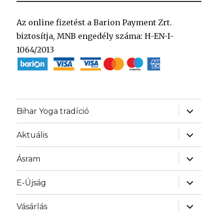
Az online fizetést a Barion Payment Zrt.
biztosítja, MNB engedély száma: H-EN-I-
1064/2013
almenü
Bihar Yoga tradíció
szétnyit
almenü
Aktuális
szétnyit
almenü
Ásram
szétnyit
almenü
E-Újság
szétnyit
almenü
Vásárlás
szétnyit