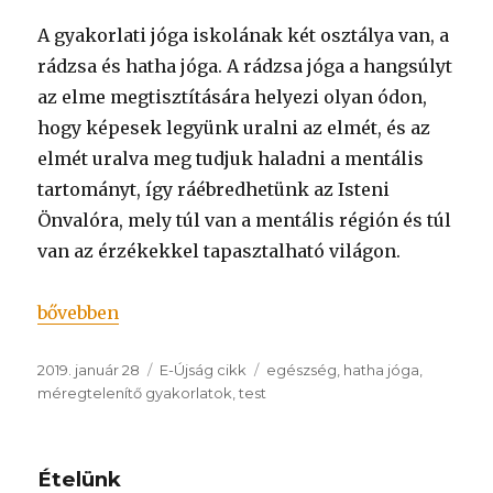
A gyakorlati jóga iskolának két osztálya van, a
rádzsa és hatha jóga. A rádzsa jóga a hangsúlyt
az elme megtisztítására helyezi olyan ódon,
hogy képesek legyünk uralni az elmét, és az
elmét uralva meg tudjuk haladni a mentális
tartományt, így ráébredhetünk az Isteni
Önvalóra, mely túl van a mentális régión és túl
van az érzékekkel tapasztalható világon.
„Jóga terápia”
bővebben
Közzétéve
Kategória
Címke
2019. január 28
E-Újság cikk
egészség
,
hatha jóga
,
méregtelenítő gyakorlatok
,
test
Ételünk