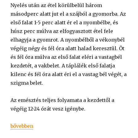
Nyelés után az étel körülbelül három
másodperc alatt jut el a szájból a gyomorba. Az
első falat 1-5 perc alatt ér el a nyombélbe, és
húsz perc múlva az elfogyasztott étel fele
elhagyja a gyomrot. A nyombélből a vékonybél
végéig négy és fél óra alatt halad keresztül. Öt
és fél óra múlva az első falat eléri a vastagbél
kezdetét, a vakbelet. A táplálék első falatja
kilenc és fél óra alatt éri el a vastag bél végét, a
szigma belet.
Az emésztés teljes folyamata a kezdettől a
végéig 12-24 órát vesz igénybe.
„Az emésztőrendszer”
bővebben