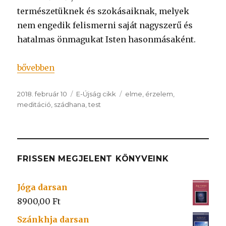
természetüknek és szokásaiknak, melyek
nem engedik felismerni saját nagyszerű és
hatalmas önmagukat Isten hasonmásaként.
„A jóga szádhana szükségessége”
bővebben
Közzétéve
Kategória
Címke
2018. február 10
E-Újság cikk
elme
,
érzelem
,
meditáció
,
szádhana
,
test
FRISSEN MEGJELENT KÖNYVEINK
Jóga darsan
8900,00
Ft
Szánkhja darsan