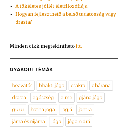
A tökéletes jóllét életfilozófiája
Hogyan fejleszthető a belső tudatosság vagy
drasta?
Minden cikk megtekinthető
itt.
GYAKORI TÉMÁK
beavatás
bhakti jóga
csakra
dhárana
drasta
egészség
elme
gjána jóga
guru
hatha jóga
jagjá
jantra
jáma és nijáma
jóga
jóga nidrá