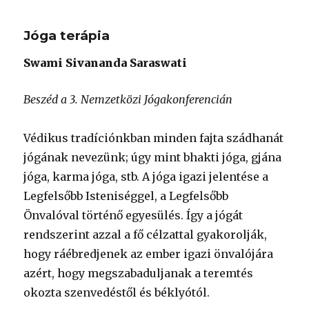
Jóga terápia
Swami Sivananda Saraswati
Beszéd a 3. Nemzetközi Jógakonferencián
Védikus tradíciónkban minden fajta szádhanát
jógának nevezünk; úgy mint bhakti jóga, gjána
jóga, karma jóga, stb. A jóga igazi jelentése a
Legfelsőbb Isteniséggel, a Legfelsőbb
Önvalóval történő egyesülés. Így a jógát
rendszerint azzal a fő célzattal gyakorolják,
hogy ráébredjenek az ember igazi önvalójára
azért, hogy megszabaduljanak a teremtés
okozta szenvedéstől és béklyótól.