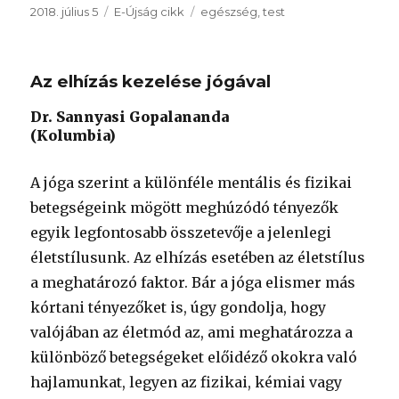
Közzétéve
Kategória
Címke
2018. július 5
E-Újság cikk
egészség
,
test
Az elhízás kezelése jógával
Dr. Sannyasi Gopalananda
(Kolumbia)
A jóga szerint a különféle mentális és fizikai
betegségeink mögött meghúzódó tényezők
egyik legfontosabb összetevője a jelenlegi
életstílusunk. Az elhízás esetében az életstílus
a meghatározó faktor. Bár a jóga elismer más
kórtani tényezőket is, úgy gondolja, hogy
valójában az életmód az, ami meghatározza a
különböző betegségeket előidéző okokra való
hajlamunkat, legyen az fizikai, kémiai vagy