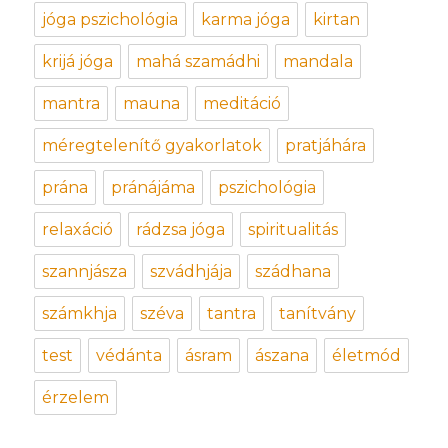
jóga pszichológia
karma jóga
kirtan
krijá jóga
mahá szamádhi
mandala
mantra
mauna
meditáció
méregtelenítő gyakorlatok
pratjáhára
prána
pránájáma
pszichológia
relaxáció
rádzsa jóga
spiritualitás
szannjásza
szvádhjája
szádhana
számkhja
széva
tantra
tanítvány
test
védánta
ásram
ászana
életmód
érzelem