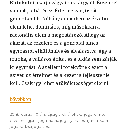
Birtokolni akarja vágyainak tárgyait. Érzelmei
vannak, tehát érez. Értelme van, tehát
gondolkodik. Néhány emberben az érzelmi
elem lehet domináns, míg másokban a
racionális elem a meghatározó. Ahogy az
akarat, az érzelem és a gondolat sincs
egymástól elkülönülve és elválasztva, úgy a
munka, a vallásos áhítat és a tudás sem zárják
ki egymást. A szellemi törekvőnek ezért a
szívet, az értelmet és a kezet is fejlesztenie
kell. Csak így lehet a tökéletességet elérni.
„A szintézis jóga”
bővebben
Közzétéve
Kategória
Címke
2018. február 10
E-Újság cikk
bhakti jóga
,
elme
,
érzelem
,
gjána jóga
,
hatha jóga
,
jáma és nijáma
,
karma
jóga
,
rádzsa jóga
,
test