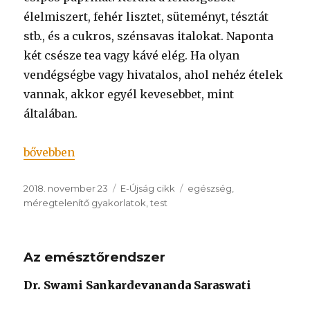
élelmiszert, fehér lisztet, süteményt, tésztát
stb., és a cukros, szénsavas italokat. Naponta
két csésze tea vagy kávé elég. Ha olyan
vendégségbe vagy hivatalos, ahol nehéz ételek
vannak, akkor egyél kevesebbet, mint
általában.
„Ételünk”
bővebben
Közzétéve
Kategória
Címke
2018. november 23
E-Újság cikk
egészség
,
méregtelenítő gyakorlatok
,
test
Az emésztőrendszer
Dr. Swami Sankardevananda Saraswati