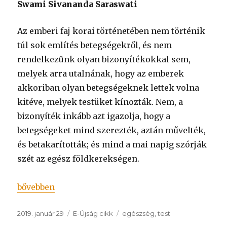
Swami Sivananda Saraswati
Az emberi faj korai történetében nem történik
túl sok említés betegségekről, és nem
rendelkezünk olyan bizonyítékokkal sem,
melyek arra utalnának, hogy az emberek
akkoriban olyan betegségeknek lettek volna
kitéve, melyek testüket kínozták. Nem, a
bizonyíték inkább azt igazolja, hogy a
betegségeket mind szerezték, aztán művelték,
és betakarították; és mind a mai napig szórják
szét az egész földkerekségen.
„Egészség és hosszú élet”
bővebben
Közzétéve
Kategória
Címke
2019. január 29
E-Újság cikk
egészség
,
test