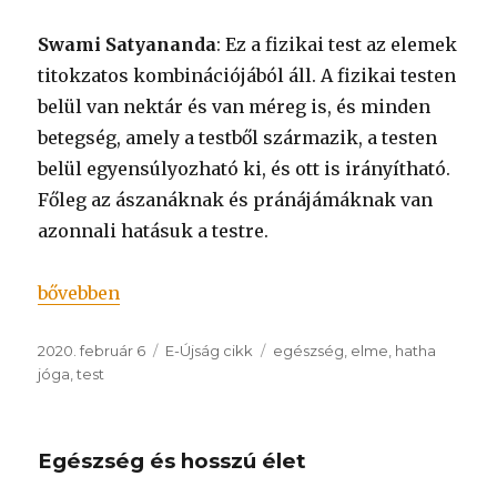
Swami Satyananda
: Ez a fizikai test az elemek
titokzatos kombinációjából áll. A fizikai testen
belül van nektár és van méreg is, és minden
betegség, amely a testből származik, a testen
belül egyensúlyozható ki, és ott is irányítható.
Főleg az ászanáknak és pránájámáknak van
azonnali hatásuk a testre.
„A jóga és az egészség”
bővebben
Közzétéve
Kategória
Címke
2020. február 6
E-Újság cikk
egészség
,
elme
,
hatha
jóga
,
test
Egészség és hosszú élet