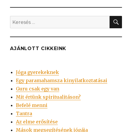
KER
Keresés
a
következő
kifejezésre:
AJÁNLOTT CIKKEINK
Jóga gyerekeknek
Egy paramahamsza kinyilatkoztatásai
Guru csak egy van
Mit értünk spiritualitáson?
Befelé menni
Tantra
Az elme erősítése
Mások megsegítésének jógája