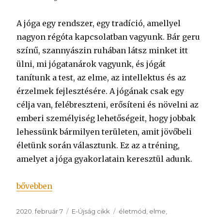
A jóga egy rendszer, egy tradíció, amellyel
nagyon régóta kapcsolatban vagyunk. Bár geru
színű, szannyászin ruhában látsz minket itt
ülni, mi jógatanárok vagyunk, és jógát
tanítunk a test, az elme, az intellektus és az
érzelmek fejlesztésére. A jógának csak egy
célja van, felébreszteni, erősíteni és növelni az
emberi személyiség lehetőségeit, hogy jobbak
lehessünk bármilyen területen, amit jövőbeli
életünk során választunk. Ez az a tréning,
amelyet a jóga gyakorlatain keresztül adunk.
„A jóga és az emberi potenciál”
bővebben
Közzétéve
Kategória
Címke
2020. február 7
E-Újság cikk
életmód
,
elme
,