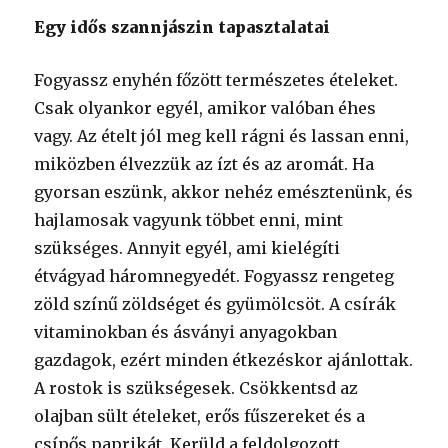
Egy idős szannjászin tapasztalatai
Fogyassz enyhén főzött természetes ételeket.
Csak olyankor egyél, amikor valóban éhes
vagy. Az ételt jól meg kell rágni és lassan enni,
miközben élvezzük az ízt és az aromát. Ha
gyorsan eszünk, akkor nehéz emésztenünk, és
hajlamosak vagyunk többet enni, mint
szükséges. Annyit egyél, ami kielégíti
étvágyad háromnegyedét. Fogyassz rengeteg
zöld színű zöldséget és gyümölcsöt. A csírák
vitaminokban és ásványi anyagokban
gazdagok, ezért minden étkezéskor ajánlottak.
A rostok is szükségesek. Csökkentsd az
olajban sült ételeket, erős fűszereket és a
csípős paprikát. Kerüld a feldolgozott