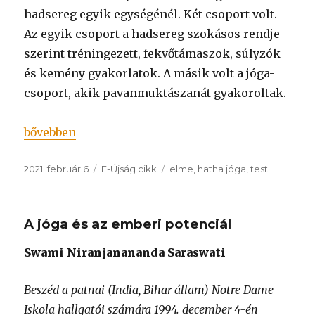
hadsereg egyik egységénél. Két csoport volt.
Az egyik csoport a hadsereg szokásos rendje
szerint tréningezett, fekvőtámaszok, súlyzók
és kemény gyakorlatok. A másik volt a jóga-
csoport, akik pavanmuktászanát gyakoroltak.
„Hajlékonyság és állóképesség”
bővebben
Közzétéve
Kategória
Címke
2021. február 6
E-Újság cikk
elme
,
hatha jóga
,
test
A jóga és az emberi potenciál
Swami Niranjanananda Saraswati
Beszéd a patnai (India, Bihar állam) Notre Dame
Iskola hallgatói számára 1994. december 4-én