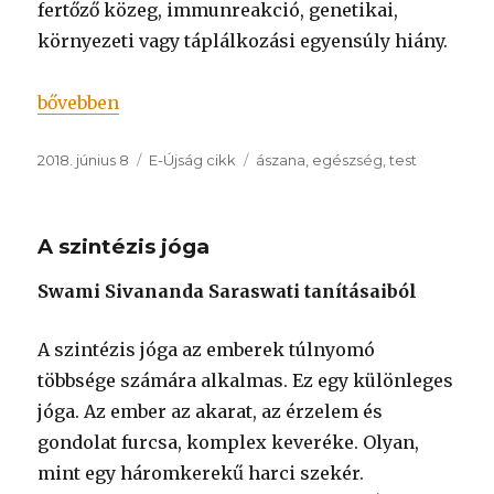
fertőző közeg, immunreakció, genetikai,
környezeti vagy táplálkozási egyensúly hiány.
„Az elhízás kezelése jógával”
bővebben
Közzétéve
Kategória
Címke
2018. június 8
E-Újság cikk
ászana
,
egészség
,
test
A szintézis jóga
Swami Sivananda Saraswati tanításaiból
A szintézis jóga az emberek túlnyomó
többsége számára alkalmas. Ez egy különleges
jóga. Az ember az akarat, az érzelem és
gondolat furcsa, komplex keveréke. Olyan,
mint egy háromkerekű harci szekér.