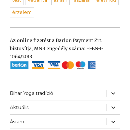
test
védánta
ásram
ászana
életmód
érzelem
Az online fizetést a Barion Payment Zrt.
biztosítja, MNB engedély száma: H-EN-I-
1064/2013
almenü
Bihar Yoga tradíció
szétnyit
almenü
Aktuális
szétnyit
almenü
Ásram
szétnyit