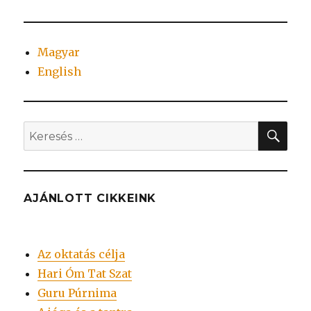
Magyar
English
KER
Keresés
a
következő
kifejezésre:
AJÁNLOTT CIKKEINK
Az oktatás célja
Hari Óm Tat Szat
Guru Púrnima