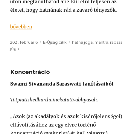
úton megtanulhatod anélkül élni teljesen az
életet, hogy hatnának rád a zavaró tényezők.
„Az elme kezelése”
bővebben
Közzétéve
Kategória
Címke
2021. február 6
E-Újság cikk
hatha jóga
,
mantra
,
rádzsa
jóga
Koncentráció
Swami Sivananda Saraswati tanításaiból
Tatpratishedharthamekatattvabhyasah.
„Azok (az akadályok és azok kísérőjelenségei)
eltávolításához az egy elvre történő
koncentráció gyakorlat(-át kell végezni). „