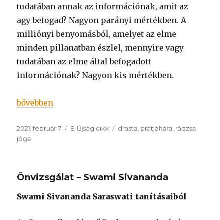
tudatában annak az információnak, amit az
agy befogad? Nagyon parányi mértékben. A
milliónyi benyomásból, amelyet az elme
minden pillanatban észlel, mennyire vagy
tudatában az elme által befogadott
információnak? Nagyon kis mértékben.
„Mi a drashta?”
bővebben
Közzétéve
Kategória
Címke
2021. február 7
E-Újság cikk
drasta
,
pratjáhára
,
rádzsa
jóga
Önvizsgálat – Swami Sivananda
Swami Sivananda Saraswati tanításaiból