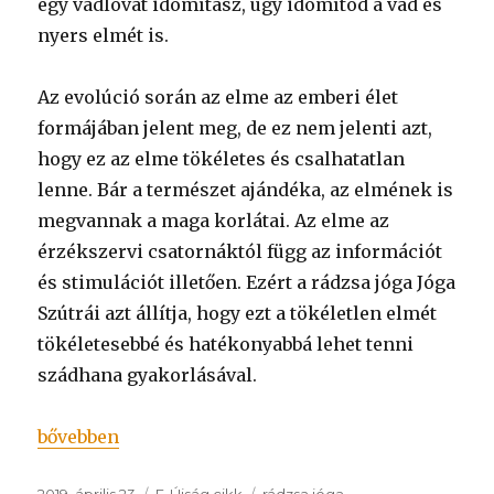
egy vadlovat idomítasz, úgy idomítod a vad és
nyers elmét is.
Az evolúció során az elme az emberi élet
formájában jelent meg, de ez nem jelenti azt,
hogy ez az elme tökéletes és csalhatatlan
lenne. Bár a természet ajándéka, az elmének is
megvannak a maga korlátai. Az elme az
érzékszervi csatornáktól függ az információt
és stimulációt illetően. Ezért a rádzsa jóga Jóga
Szútrái azt állítja, hogy ezt a tökéletlen elmét
tökéletesebbé és hatékonyabbá lehet tenni
szádhana gyakorlásával.
„A rádzsa jóga Jóga Szútrái a napi gyakorlásra von
bővebben
Közzétéve
Kategória
Címke
2019. április 23
E-Újság cikk
rádzsa jóga