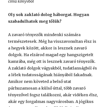
című könyvből
Oly sok zaklató dolog háborgat. Hogyan
szabadulhatok meg tőlük?
A zavaró tényezők mindenki számára
természetesek. Még ha visszavonultan élsz is
a hegyek között, akkor is lesznek zavaró
dolgok. Ha elzárod magad egy hangszigetelt
kamrába, még ott is lesznek zavaró tényezők.
A zaklató dolgok vágyakból, tudatlanságból és
a lélek tudatosságának hiányából fakadnak.
Amikor nem követed a belső utat
párhuzamosan a külső úttal, több zavaró
tényezővel fogsz találkozni, akár vidéken élsz,
akár egy forgalmas nagyvárosban. A jógikus