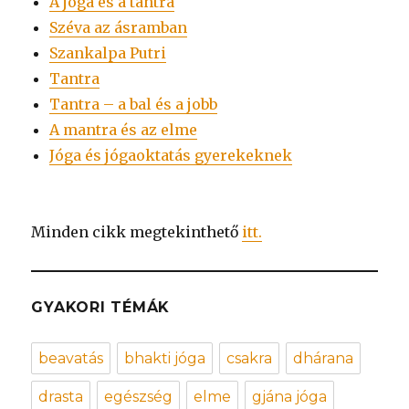
A jóga és a tantra
Széva az ásramban
Szankalpa Putri
Tantra
Tantra – a bal és a jobb
A mantra és az elme
Jóga és jógaoktatás gyerekeknek
Minden cikk megtekinthető
itt.
GYAKORI TÉMÁK
beavatás
bhakti jóga
csakra
dhárana
drasta
egészség
elme
gjána jóga