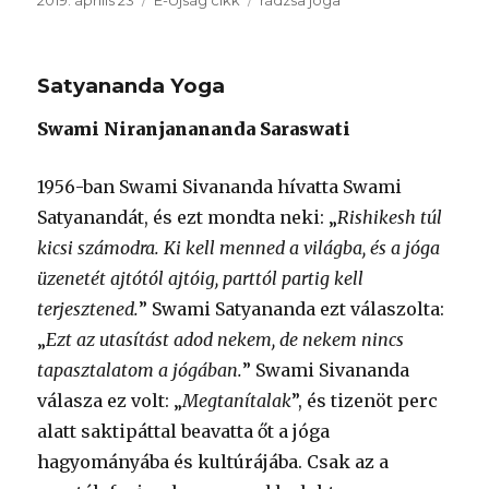
Satyananda Yoga
Swami Niranjanananda Saraswati
1956-ban Swami Sivananda hívatta Swami
Satyanandát, és ezt mondta neki: „
Rishikesh túl
kicsi számodra. Ki kell menned a világba, és a jóga
üzenetét ajtótól ajtóig, parttól partig kell
terjesztened.
” Swami Satyananda ezt válaszolta:
„
Ezt az utasítást adod nekem, de nekem nincs
tapasztalatom a jógában.
” Swami Sivananda
válasza ez volt: „
Megtanítalak
”, és tizenöt perc
alatt saktipáttal beavatta őt a jóga
hagyományába és kultúrájába. Csak az a