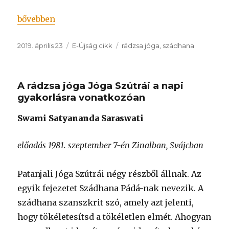
„Két jóga az életért”
bővebben
Közzétéve
Kategória
Címke
2019. április 23
E-Újság cikk
rádzsa jóga
,
szádhana
A rádzsa jóga Jóga Szútrái a napi
gyakorlásra vonatkozóan
Swami Satyananda Saraswati
előadás 1981. szeptember 7-én Zinalban, Svájcban
Patanjali Jóga Szútrái négy részből állnak. Az
egyik fejezetet Szádhana Pádá-nak nevezik. A
szádhana szanszkrit szó, amely azt jelenti,
hogy tökéletesítsd a tökéletlen elmét. Ahogyan