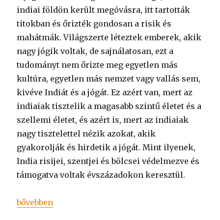
indiai földön került megóvásra, itt tartották
titokban és őrizték gondosan a risik és
mahátmák. Világszerte léteztek emberek, akik
nagy jógik voltak, de sajnálatosan, ezt a
tudományt nem őrizte meg egyetlen más
kultúra, egyetlen más nemzet vagy vallás sem,
kivéve Indiát és a jógát. Ez azért van, mert az
indiaiak tisztelik a magasabb szintű életet és a
szellemi életet, és azért is, mert az indiaiak
nagy tisztelettel nézik azokat, akik
gyakorolják és hirdetik a jógát. Mint ilyenek,
India risijei, szentjei és bölcsei védelmezve és
támogatva voltak évszázadokon keresztül.
„A jóga és a napjaink életmódja”
bővebben