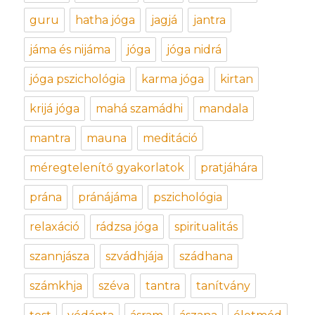
guru
hatha jóga
jagjá
jantra
jáma és nijáma
jóga
jóga nidrá
jóga pszichológia
karma jóga
kirtan
krijá jóga
mahá szamádhi
mandala
mantra
mauna
meditáció
méregtelenítő gyakorlatok
pratjáhára
prána
pránájáma
pszichológia
relaxáció
rádzsa jóga
spiritualitás
szannjásza
szvádhjája
szádhana
számkhja
széva
tantra
tanítvány