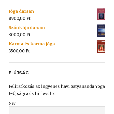
Jóga darsan
8900,00
Ft
Szánkhja darsan
3000,00
Ft
Karma és karma jóga
3500,00
Ft
E-ÚJSÁG
Feliratkozás az ingyenes havi Satyananda Yoga
E-Újságra és hírlevélre.
Név