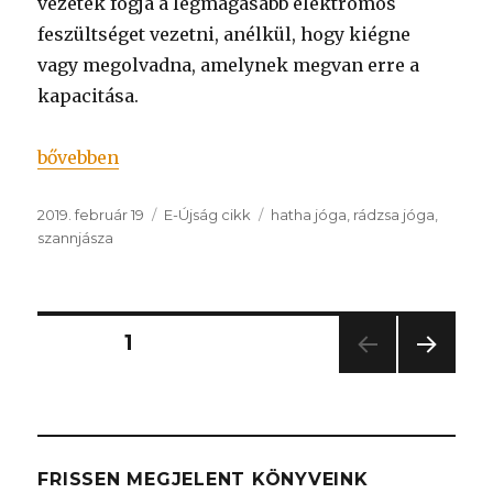
vezeték fogja a legmagasabb elektromos
feszültséget vezetni, anélkül, hogy kiégne
vagy megolvadna, amelynek megvan erre a
kapacitása.
„Satyananda Yoga”
bővebben
Közzétéve
Kategória
Címke
2019. február 19
E-Újság cikk
hatha jóga
,
rádzsa jóga
,
szannjásza
Bejegyzés
OLDAL
1
KÖV
navigáció
ETKE
ZŐ
OLD
AL
FRISSEN MEGJELENT KÖNYVEINK