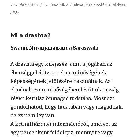
Közzétéve
Kategória
Címke
2021. február 7
E-Újság cikk
elme
,
pszichológia
,
rádzsa
jóga
Mi a drashta?
Swami Niranjanananda Saraswati
A drashta egy kifejezés, amit a jógában az
éberséggel átitatott elme minőségének,
képességének jelölésére használnak. Az
elmének ezen minőségében lévő tudatosság
révén kerülsz önmagad tudatába. Most azt
gondolhatod, hogy tudatában vagy magadnak,
de ez nem így van.
A kétmilliárdnyi információból, amelyet az
agy percenként feldolgoz, mennyire vagy