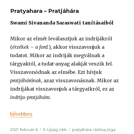
Pratyahara – Pratjáhára
Swami Sivananda Saraswati tanításaiból
Mikor az elmét leválasztjuk az indrijákról
(
érzékek – a ford.
), akkor visszavonjuk a
tudatot. Mikor az indriják megválnak a
tárgyaktól, a tudat-anyag alakját veszik fel.
Visszavonódnak az elmébe. Ezt hívjuk
pratjáhárának
, azaz visszavonásnak. Mikor az
indrijákat visszavonjuk a tárgyaikról, ez az
indrija-pratjáhára
.
„Pratyahara – Pratjáhára”
bővebben
Közzétéve
Kategória
Címke
2021. február 6
E-Újság cikk
pratjáhára
,
rádzsa jóga