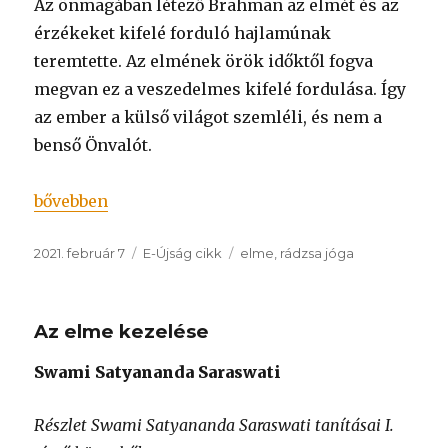
Az önmagában létező Brahman az elmét és az
érzékeket kifelé forduló hajlamúnak
teremtette. Az elmének örök időktől fogva
megvan ez a veszedelmes kifelé fordulása. Így
az ember a külső világot szemléli, és nem a
benső Önvalót.
„Önvizsgálat – Swami Sivananda”
bővebben
Közzétéve
Kategória
Címke
2021. február 7
E-Újság cikk
elme
,
rádzsa jóga
Az elme kezelése
Swami Satyananda Saraswati
Részlet Swami Satyananda Saraswati tanításai I.