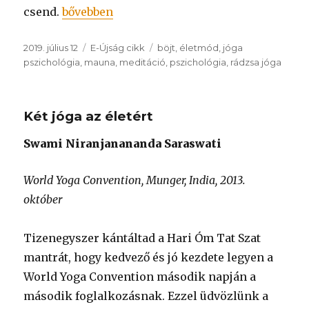
„Csend”
csend.
bővebben
Közzétéve
Kategória
Címke
2019. július 12
E-Újság cikk
böjt
,
életmód
,
jóga
pszichológia
,
mauna
,
meditáció
,
pszichológia
,
rádzsa jóga
Két jóga az életért
Swami Niranjanananda Saraswati
World Yoga Convention, Munger, India, 2013.
október
Tizenegyszer kántáltad a Hari Óm Tat Szat
mantrát, hogy kedvező és jó kezdete legyen a
World Yoga Convention második napján a
második foglalkozásnak. Ezzel üdvözlünk a