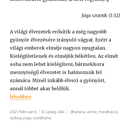
Jóga szutrák (1:32)
A világi élvezetek erősítik a még nagyobb
gyönyör élvezésére irányuló vágyat. Ezért a
világi emberek elméje nagyon nyugtalan.
Kielégületlenek és elméjük békétlen. Az elmét
soha nem lehet kielégíteni, bármekkora
mennyiségű élvezetet is halmozunk fel
számára. Minél inkább élvezi a gyönyört,
annál többet akar belőlük.
„Koncentráció”
bővebben
Közzétéve
Kategória
Címke
2021. február 6
E-Újság cikk
dhárana
,
elme
,
meditáció
,
rádzsa jóga
,
szádhana