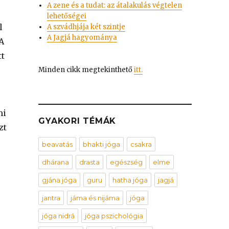
A zene és a tudat: az átalakulás végtelen
lehetőségei
l
A szvádhjája két szintje
A Jagjá hagyománya
 A
tt
Minden cikk megtekinthető
itt.
mi
GYAKORI TÉMÁK
zt
beavatás
bhakti jóga
csakra
dhárana
drasta
egészség
elme
gjána jóga
guru
hatha jóga
jagjá
jantra
jáma és nijáma
jóga
jóga nidrá
jóga pszichológia