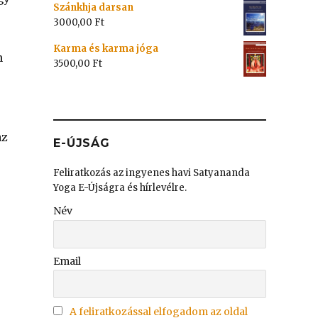
Szánkhja darsan
3000,00
Ft
Karma és karma jóga
n
3500,00
Ft
az
E-ÚJSÁG
Feliratkozás az ingyenes havi Satyananda
Yoga E-Újságra és hírlevélre.
Név
Email
A feliratkozással elfogadom az oldal