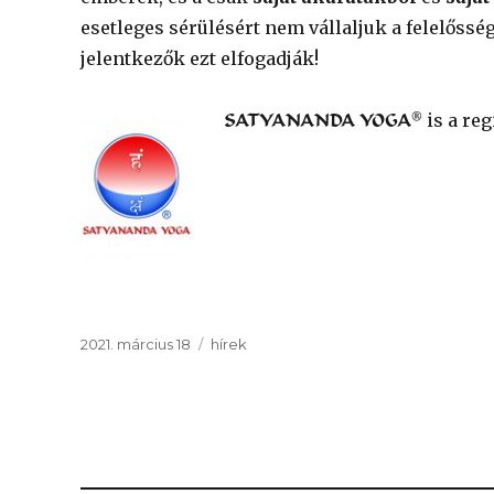
esetleges sérülésért nem vállaljuk a felelősség
jelentkezők ezt elfogadják!
®
is a re
SATYANANDA YOGA
Közzétéve
Kategória
2021. március 18
hírek