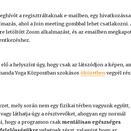
eghívót a regisztráltaknak e-mailben, egy hivatkozássa
almazás, ahol a Join meeting gombbal lehet csatlakozni.
re letöltött Zoom alkalmazást, és az emailben megkapo
lentkezéshez.
d elő a helyszínt úgy, hogy csak az látszódjon a képen, a
tyananda Yoga Központban szokásos
öltözetben
vegyél rés
yzet, mely során nem egy fizikai térben vagyunk együtt,
 vagy láthatja úgy a résztvevőket, ahogyan egy normál
ni, hogy a programon csak
mentálisan egészséges
 felelősségükre
vehetnek részt, valamint hogy az