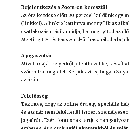
Bejelentkezés a Zoom-on keresztül
Az óra kezdése előtt 20 perccel küldünk egy m
(linkkel). A linkre kattintva megnyílik az alk
csatlakozás másik módja, ha megnyitod az elő
Meeting ID-t és Password-öt használod a beje
A jógaszobád
Mivel a saját helyedről jelentkezel be, készíts
számodra megfelel. Kérjük azt is, hogy a Sa
az órán!
Felelősség
Tekintve, hogy az online óra egy speciális hel
és a tanár nem feltétlenül ismeri személyesen
jógaórán. Ezért fontosnak tartjuk hangsúlyoz
emberek, és a csak
saját akaratukból
és
saját