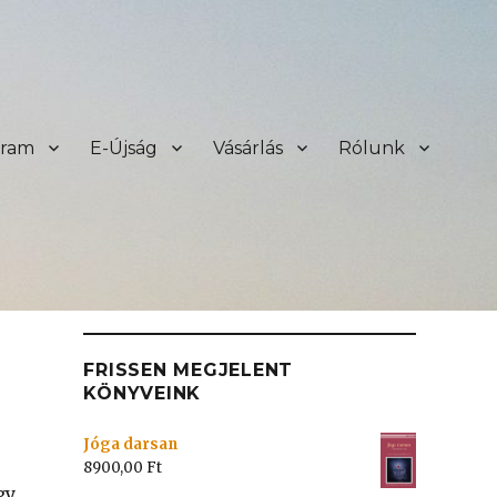
sram
E-Újság
Vásárlás
Rólunk
FRISSEN MEGJELENT
KÖNYVEINK
Jóga darsan
8900,00
Ft
gy