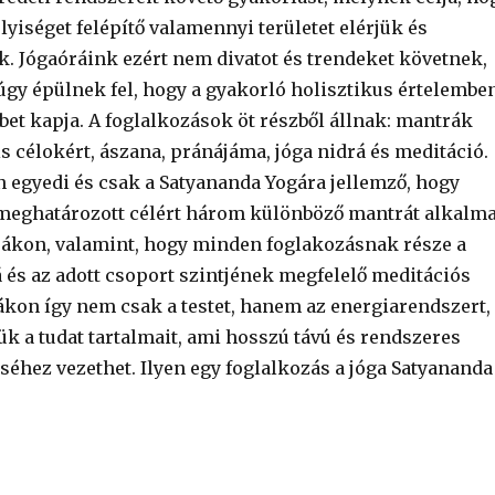
lyiséget felépítő valamennyi területet elérjük és
uk. Jógaóráink ezért nem divatot és trendeket követnek,
gy épülnek fel, hogy a gyakorló holisztikus értelembe
bbet kapja. A foglalkozások öt részből állnak: mantrák
is célokért, ászana, pránájáma, jóga nidrá és meditáció.
n egyedi és csak a Satyananda Yogára jellemző, hogy
eghatározott célért három különböző mantrát alkalm
rákon, valamint, hogy minden foglakozásnak része a
á és az adott csoport szintjének megfelelő meditációs
ákon így nem csak a testet, hanem az energiarendszert,
jük a tudat tartalmait, ami hosszú távú és rendszeres
éséhez vezethet. Ilyen egy foglalkozás a jóga Satyananda