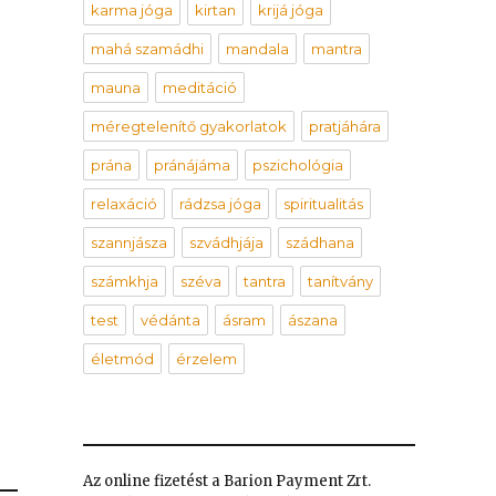
karma jóga
kirtan
krijá jóga
mahá szamádhi
mandala
mantra
mauna
meditáció
méregtelenítő gyakorlatok
pratjáhára
prána
pránájáma
pszichológia
relaxáció
rádzsa jóga
spiritualitás
szannjásza
szvádhjája
szádhana
számkhja
széva
tantra
tanítvány
test
védánta
ásram
ászana
életmód
érzelem
Az online fizetést a Barion Payment Zrt.