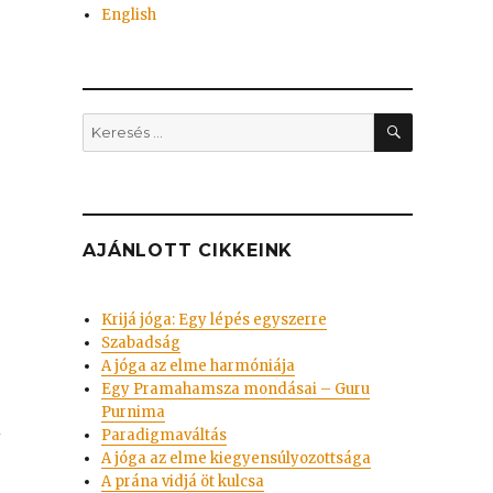
English
KERESÉS
Keresés
a
következő
kifejezésre:
AJÁNLOTT CIKKEINK
Krijá jóga: Egy lépés egyszerre
Szabadság
A jóga az elme harmóniája
Egy Pramahamsza mondásai – Guru
Purnima
i
Paradigmaváltás
A jóga az elme kiegyensúlyozottsága
A prána vidjá öt kulcsa