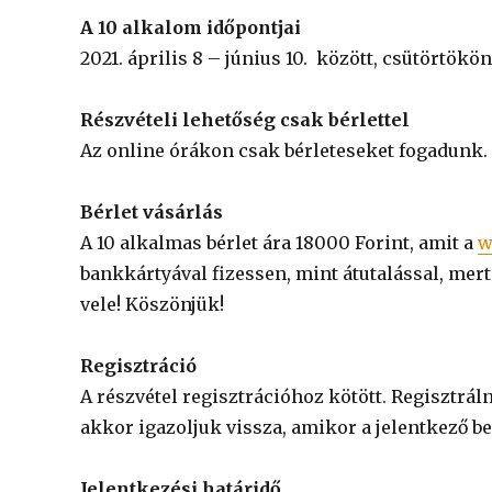
A 10 alkalom időpontjai
2021. április 8 – június 10. között, csütörtökön
Részvételi lehetőség csak bérlettel
Az online órákon csak bérleteseket fogadunk.
Bérlet vásárlás
A 10 alkalmas bérlet ára 18000 Forint, amit a
w
bankkártyával fizessen, mint átutalással, mer
vele! Köszönjük!
Regisztráció
A részvétel regisztrációhoz kötött. Regisztrál
akkor igazoljuk vissza, amikor a jelentkező befi
Jelentkezési határidő