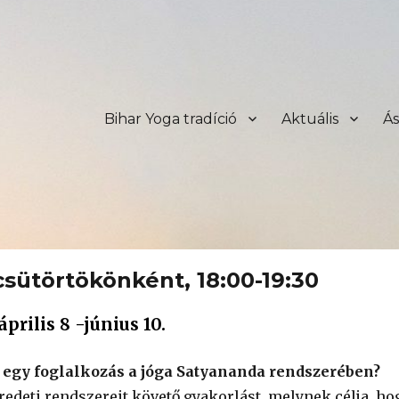
Bihar Yoga tradíció
Aktuális
Á
sütörtökönként, 18:00-19:30
április 8 -június 10.
egy foglalkozás a jóga Satyananda rendszerében?
eredeti rendszereit követő gyakorlást, melynek célja, ho