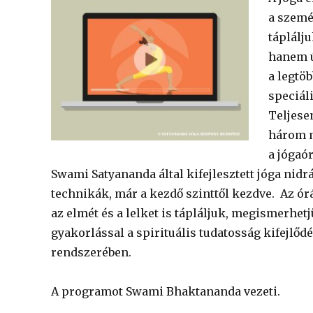
a szemé
táplálj
hanem ú
a legtö
speciál
Teljese
három m
a jógaó
Swami Satyananda által kifejlesztett jóga nidr
technikák, már a kezdő szinttől kezdve. Az ór
az elmét és a lelket is tápláljuk, megismerhet
gyakorlással a spirituális tudatosság kifejlőd
rendszerében.
A programot Swami Bhaktananda vezeti.