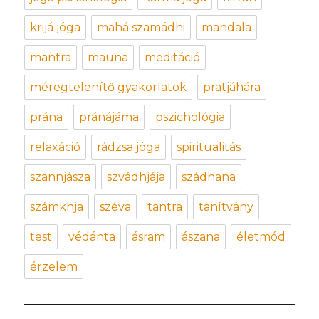
krijá jóga
mahá szamádhi
mandala
mantra
mauna
meditáció
méregtelenítő gyakorlatok
pratjáhára
prána
pránájáma
pszichológia
relaxáció
rádzsa jóga
spiritualitás
szannjásza
szvádhjája
szádhana
számkhja
széva
tantra
tanítvány
test
védánta
ásram
ászana
életmód
érzelem