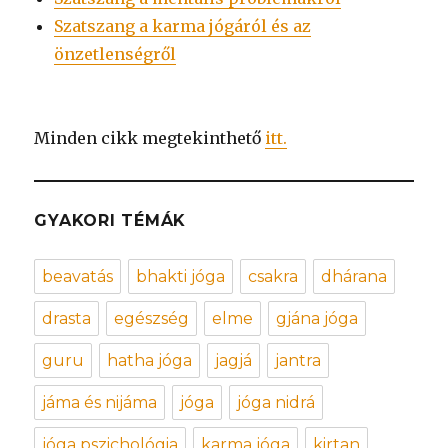
Szatszang a karma jógáról és az
önzetlenségről
Minden cikk megtekinthető
itt.
GYAKORI TÉMÁK
beavatás
bhakti jóga
csakra
dhárana
drasta
egészség
elme
gjána jóga
guru
hatha jóga
jagjá
jantra
jáma és nijáma
jóga
jóga nidrá
jóga pszichológia
karma jóga
kirtan