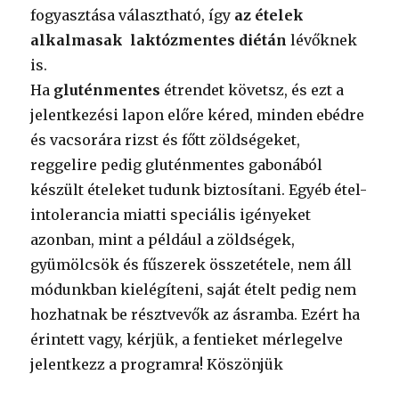
fogyasztása választható, így
az ételek
alkalmasak laktózmentes diétán
lévőknek
is.
Ha
gluténmentes
étrendet követsz, és ezt a
jelentkezési lapon előre kéred, minden ebédre
és vacsorára rizst és főtt zöldségeket,
reggelire pedig gluténmentes gabonából
készült ételeket tudunk biztosítani. Egyéb étel-
intolerancia miatti speciális igényeket
azonban, mint a például a zöldségek,
gyümölcsök és fűszerek összetétele, nem áll
módunkban kielégíteni, saját ételt pedig nem
hozhatnak be résztvevők az ásramba. Ezért ha
érintett vagy, kérjük, a fentieket mérlegelve
jelentkezz a programra! Köszönjük