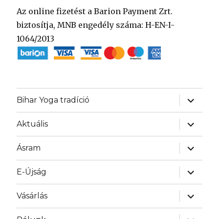
Az online fizetést a Barion Payment Zrt.
biztosítja, MNB engedély száma: H-EN-I-
1064/2013
almenü
Bihar Yoga tradíció
szétnyit
almenü
Aktuális
szétnyit
almenü
Ásram
szétnyit
almenü
E-Újság
szétnyit
almenü
Vásárlás
szétnyit
almenü