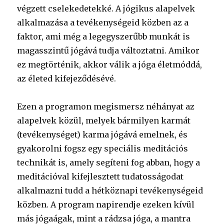
végzett cselekedetekké. A jógikus alapelvek
alkalmazása a tevékenységeid közben az a
faktor, ami még a legegyszerűbb munkát is
magasszintű jógává tudja változtatni. Amikor
ez megtörténik, akkor válik a jóga életmóddá,
az életed kifejeződésévé.
Ezen a programon megismersz néhányat az
alapelvek közül, melyek bármilyen karmát
(tevékenységet) karma jógává emelnek, és
gyakorolni fogsz egy speciális meditációs
technikát is, amely segíteni fog abban, hogy a
meditációval kifejlesztett tudatosságodat
alkalmazni tudd a hétköznapi tevékenységeid
közben. A program napirendje ezeken kívül
más jógaágak, mint a rádzsa jóga, a mantra