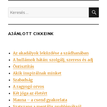
KER
Keresés
a
következő
kifejezésre:
AJÁNLOTT CIKKEINK
Az akadályok leküzdése a szádhanában
A hullámok hátán: szolgálj, szeress és adj
Öntisztítás
Akik inspirálnak minket
Szabadság
A ragyogó orvos
Két jóga az életért
Mauna – a csend gyakorlata
Szatszang a mentális problémákról