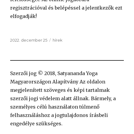
regisztrációval és belépéssel a jelentkezők ezt
elfogadják!
Közzétéve
Kategória
2022. december 25
hírek
Szerzői jog © 2018, Satyananda Yoga
Magyarországon Alapítvány Az oldalon
megjelenített szöveges és képi tartalmak
szerzői jogi védelem alatt állnak. Bármely, a
személyes célú használaton túlmenő
felhasználáshoz a jogtulajdonos írásbeli
engedélye szükséges.