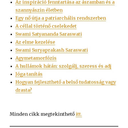
Az inspiráció fenntartása az ásramban és a
szannyászin életben
Egy nő útja a patriarchális rendszerben
A céllal történő cselekedet
Swami Satyananda Saraswati
Az elme kezelése
Swami Suryaprakash Saraswati
Agymetamorfózis
A hullámok hátán: szolgálj, szeress és adj
Jóga tanítás
Hogyan fejleszthető a belső tudatosság vagy
drasta?
Minden cikk megtekinthető
itt.