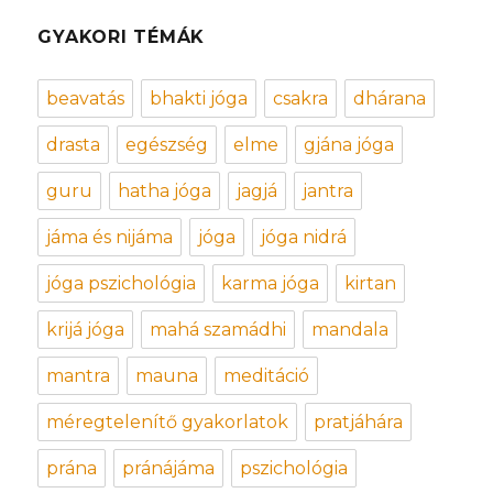
GYAKORI TÉMÁK
beavatás
bhakti jóga
csakra
dhárana
drasta
egészség
elme
gjána jóga
guru
hatha jóga
jagjá
jantra
jáma és nijáma
jóga
jóga nidrá
jóga pszichológia
karma jóga
kirtan
krijá jóga
mahá szamádhi
mandala
mantra
mauna
meditáció
méregtelenítő gyakorlatok
pratjáhára
prána
pránájáma
pszichológia