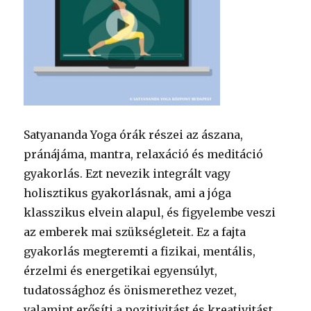
Satyananda Yoga órák részei az ászana,
pránájáma, mantra, relaxáció és meditáció
gyakorlás. Ezt nevezik integrált vagy
holisztikus gyakorlásnak, ami a jóga
klasszikus elvein alapul, és figyelembe veszi
az emberek mai szükségleteit. Ez a fajta
gyakorlás megteremti a fizikai, mentális,
érzelmi és energetikai egyensúlyt,
tudatossághoz és önismerethez vezet,
valamint erősíti a pozitivitást és kreativitást.