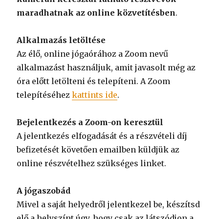
maradhatnak az online közvetítésben
.
Alkalmazás letöltése
Az élő, online jógaórához a Zoom nevű
alkalmazást használjuk, amit javasolt még az
óra előtt letölteni és telepíteni. A Zoom
telepítéséhez
kattints ide
.
Bejelentkezés a Zoom-on keresztül
A jelentkezés elfogadását és a részvételi díj
befizetését követően emailben küldjük az
online részvételhez szükséges linket.
A jógaszobád
Mivel a saját helyedről jelentkezel be, készítsd
elő a helyszínt úgy, hogy csak az látszódjon a