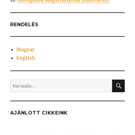
RENDELÉS
Magyar
English
KER
Keresés
a
következő
kifejezésre:
AJÁNLOTT CIKKEINK