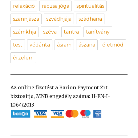
relaxáció
rádzsa jóga
spiritualitás
szannjásza
szvádhjája
szádhana
számkhja
széva
tantra
tanítvány
test
védánta
ásram
ászana
életmód
érzelem
Az online fizetést a Barion Payment Zrt.
biztosítja, MNB engedély száma: H-EN-I-
1064/2013