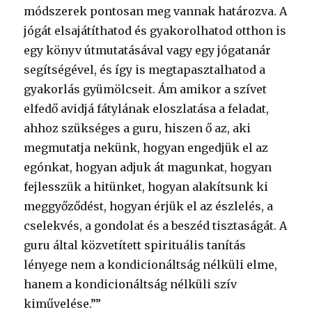
módszerek pontosan meg vannak határozva. A
jógát elsajátíthatod és gyakorolhatod otthon is
egy könyv útmutatásával vagy egy jógatanár
segítségével, és így is megtapasztalhatod a
gyakorlás gyümölcseit. Ám amikor a szívet
elfedő avidjá fátylának eloszlatása a feladat,
ahhoz szükséges a guru, hiszen ő az, aki
megmutatja nekünk, hogyan engedjük el az
egónkat, hogyan adjuk át magunkat, hogyan
fejlesszük a hitünket, hogyan alakítsunk ki
meggyőződést, hogyan érjük el az észlelés, a
cselekvés, a gondolat és a beszéd tisztaságát. A
guru által közvetített spirituális tanítás
lényege nem a kondicionáltság nélküli elme,
hanem a kondicionáltság nélküli szív
kiművelése.””