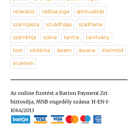
relaxáció
rádzsa jóga
spiritualitás
szannjásza
szvádhjája
szádhana
számkhja
széva
tantra
tanítvány
test
védánta
ásram
ászana
életmód
érzelem
Az online fizetést a Barion Payment Zrt.
biztosítja, MNB engedély száma: H-EN-I-
1064/2013