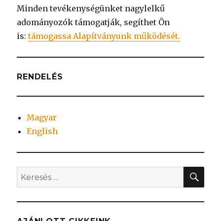
Minden tevékenységünket nagylelkű
adományozók támogatják, segíthet Ön
is:
támogassa Alapítványunk működését.
RENDELÉS
Magyar
English
KER
Keresés
a
következő
kifejezésre: