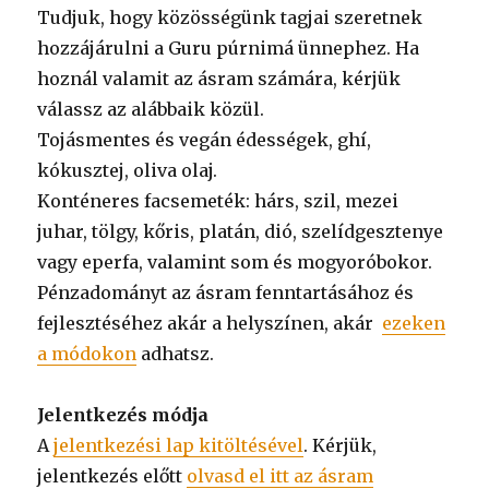
Tudjuk, hogy közösségünk tagjai szeretnek
hozzájárulni a Guru púrnimá ünnephez. Ha
hoznál valamit az ásram számára, kérjük
válassz az alábbaik közül.
Tojásmentes és vegán édességek, ghí,
kókusztej, oliva olaj.
Konténeres facsemeték: hárs, szil, mezei
juhar, tölgy, kőris, platán, dió, szelídgesztenye
vagy eperfa, valamint som és mogyoróbokor.
Pénzadományt az ásram fenntartásához és
fejlesztéséhez akár a helyszínen, akár
ezeken
a módokon
adhatsz.
Jelentkezés módja
A
jelentkezési lap kitöltésével
. Kérjük,
jelentkezés előtt
olvasd el itt az ásram