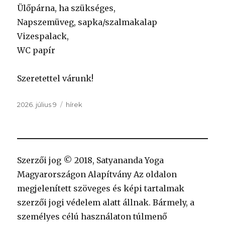
Ülőpárna, ha szükséges,
Napszemüveg, sapka/szalmakalap
Vizespalack,
WC papír
Szeretettel várunk!
Közzétéve
Kategória
2026. július 9
hírek
Szerzői jog © 2018, Satyananda Yoga
Magyarországon Alapítvány Az oldalon
megjelenített szöveges és képi tartalmak
szerzői jogi védelem alatt állnak. Bármely, a
személyes célú használaton túlmenő