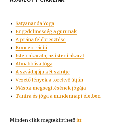
AJÁNLOTT CIKKEINK
Satyananda Yoga
Engedelmesség a gurunak
A prána felébresztése
Koncentráció
Isten akarata, az isteni akarat
Atmabháva Jóga
A szvádhjája két szintje
Vezető fények a törekvő útján
Mások megsegítésének jógája
Tantra és jóga a mindennapi életben
Minden cikk megtekinthető
itt.