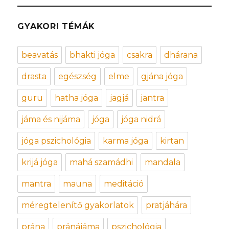
GYAKORI TÉMÁK
beavatás
bhakti jóga
csakra
dhárana
drasta
egészség
elme
gjána jóga
guru
hatha jóga
jagjá
jantra
jáma és nijáma
jóga
jóga nidrá
jóga pszichológia
karma jóga
kirtan
krijá jóga
mahá szamádhi
mandala
mantra
mauna
meditáció
méregtelenítő gyakorlatok
pratjáhára
prána
pránájáma
pszichológia