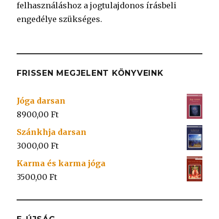
felhasználáshoz a jogtulajdonos írásbeli
engedélye szükséges.
FRISSEN MEGJELENT KÖNYVEINK
Jóga darsan
8900,00
Ft
Szánkhja darsan
3000,00
Ft
Karma és karma jóga
3500,00
Ft