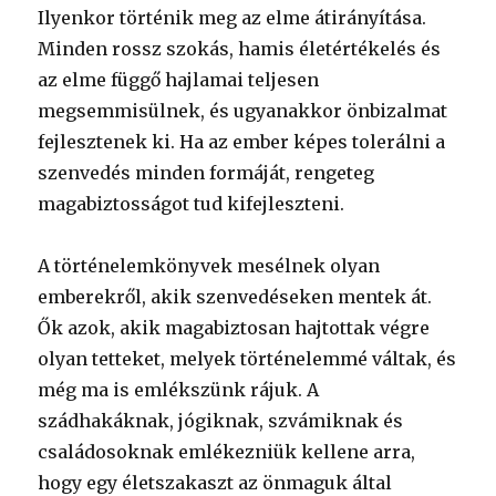
Ilyenkor történik meg az elme átirányítása.
Minden rossz szokás, hamis életértékelés és
az elme függő hajlamai teljesen
megsemmisülnek, és ugyanakkor önbizalmat
fejlesztenek ki. Ha az ember képes tolerálni a
szenvedés minden formáját, rengeteg
magabiztosságot tud kifejleszteni.
A történelemkönyvek mesélnek olyan
emberekről, akik szenvedéseken mentek át.
Ők azok, akik magabiztosan hajtottak végre
olyan tetteket, melyek történelemmé váltak, és
még ma is emlékszünk rájuk. A
szádhakáknak, jógiknak, szvámiknak és
családosoknak emlékezniük kellene arra,
hogy egy életszakaszt az önmaguk által