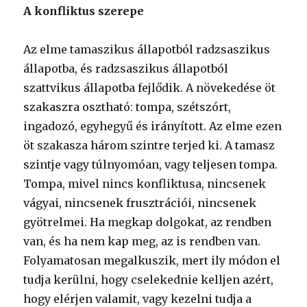
A konfliktus szerepe
Az elme tamaszikus állapotból radzsaszikus
állapotba, és radzsaszikus állapotból
szattvikus állapotba fejlődik. A növekedése öt
szakaszra osztható: tompa, szétszórt,
ingadozó, egyhegyű és irányított. Az elme ezen
öt szakasza három szintre terjed ki. A tamasz
szintje vagy túlnyomóan, vagy teljesen tompa.
Tompa, mivel nincs konfliktusa, nincsenek
vágyai, nincsenek frusztrációi, nincsenek
gyötrelmei. Ha megkap dolgokat, az rendben
van, és ha nem kap meg, az is rendben van.
Folyamatosan megalkuszik, mert ily módon el
tudja kerülni, hogy cselekednie kelljen azért,
hogy elérjen valamit, vagy kezelni tudja a