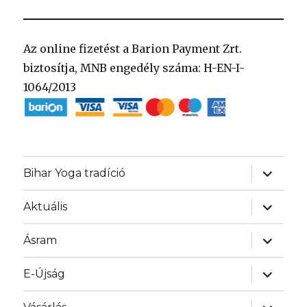
Az online fizetést a Barion Payment Zrt.
biztosítja, MNB engedély száma: H-EN-I-
1064/2013
almenü
Bihar Yoga tradíció
szétnyit
almenü
Aktuális
szétnyit
almenü
Ásram
szétnyit
almenü
E-Újság
szétnyit
almenü