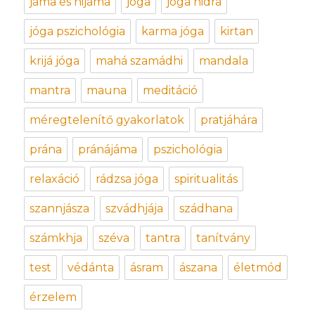
jáma és nijáma
jóga
jóga nidrá
jóga pszichológia
karma jóga
kirtan
krijá jóga
mahá szamádhi
mandala
mantra
mauna
meditáció
méregtelenítő gyakorlatok
pratjáhára
prána
pránájáma
pszichológia
relaxáció
rádzsa jóga
spiritualitás
szannjásza
szvádhjája
szádhana
számkhja
széva
tantra
tanítvány
test
védánta
ásram
ászana
életmód
érzelem