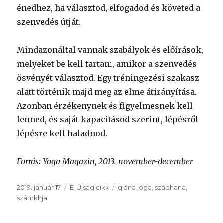
énedhez, ha választod, elfogadod és követed a
szenvedés útját.
Mindazonáltal vannak szabályok és előírások,
melyeket be kell tartani, amikor a szenvedés
ösvényét választod. Egy tréningezési szakasz
alatt történik majd meg az elme átirányítása.
Azonban érzékenynek és figyelmesnek kell
lenned, és saját kapacitásod szerint, lépésről
lépésre kell haladnod.
Forrás: Yoga Magazin, 2013. november-december
Közzétéve
Kategória
Címke
2019. január 17
E-Újság cikk
gjána jóga
,
szádhana
,
számkhja