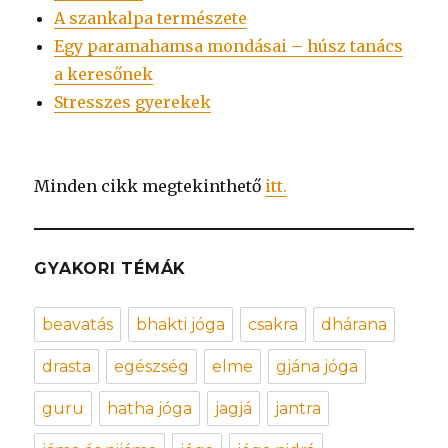
A szankalpa természete
Egy paramahamsa mondásai – húsz tanács
a keresőnek
Stresszes gyerekek
Minden cikk megtekinthető
itt.
GYAKORI TÉMÁK
beavatás
bhakti jóga
csakra
dhárana
drasta
egészség
elme
gjána jóga
guru
hatha jóga
jagjá
jantra