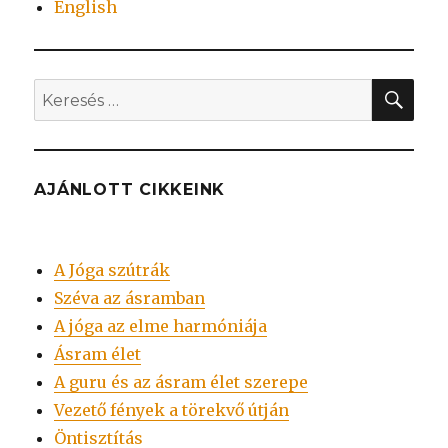
English
KER
Keresés
a
következő
kifejezésre:
AJÁNLOTT CIKKEINK
A Jóga szútrák
Széva az ásramban
A jóga az elme harmóniája
Ásram élet
A guru és az ásram élet szerepe
Vezető fények a törekvő útján
Öntisztítás