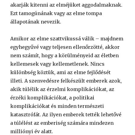
akarják kitenni az elméjüket aggodalmaknak.
Ezt tamogúnának vagy az elme tompa
állapotának nevezik.
Amikor az elme szattvikussá válik – majdnem
egyhegyűvé vagy teljesen ellenőrzötté, akkor
nem számít, hogy a körülményeid az életben
kellemesek vagy kellemetlenek. Nincs
különbség köztük, ami az elme fejlődését
illeti. A szenvedésre felkészült emberek azok,
akik túlélik az érzelmi komplikációkat, az
érzéki komplikációkat, a politikai
komplikációkat és minden természeti
katasztrófát. Az ilyen emberek tették lehetővé
a túlélést az emberiség számára mindezen
milliónyi év alatt.