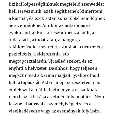
fizikai képességünknek megfelelő szenvedést
kell terveznünk. Ezek segíthetnek kimeríteni
a karmát, és ezek aztán soha többé nem lépnek
be az elménkbe. Amikor az antar maunát
gyakorlod, akkor keresztülmész a múlt, a
tudatalatti, a tudattalan, a hangok, a
találkozások, a szeretet, az utálat, a neurózis, a
pszichózis, a skizofrénia, stb.
megtapasztalásán. Újraéled ezeket, és ez
enyhíti a helyzetet. De ahhoz, hogy teljesen
megszüntesd a karma magjait, gyakorolnod
kell a tapaszját. Aztán, még ha részletesen is
emlékszel a múltbeli élményekre, azoknak
nem lesz kihatása az elméd folyamataira. Nem
lesznek hatással a személyiségedre és a
viselkedésedre vagy az események folyására