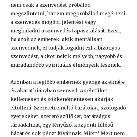
nem csak a szenvedést próbálod
megszüntetni, hanem megpróbálod megérteni
a szenvedés mögötti jelentést vagy
meghaladni a szenvedés tapasztalását. Ezért,
ha azok az emberek, akik mentálisan
szenvednek, el tudják fogadni ezt a bizonyos
szenvedést, akkor nekik mélyebb, nagyobb és
maradandóbb spirituális élményeik lesznek.
Azonban a legtöbb embernek gyenge az elméje
és akarathiányban szenved. Az életüket
kellemesen és zökkenőmentesen akarják
eltölteni. Szeretetreméltó barátokat, szófogadó
gyerekeket, szerető szülőket, barátságos
társadalmat, egy fényűző, központi fűtésű
házat és sok pénzt kívánnak. Miért? Mert nem