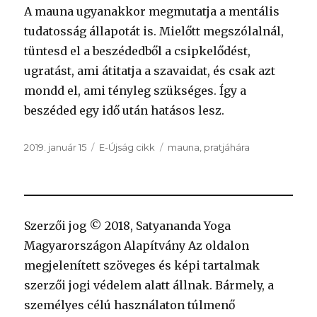
A mauna ugyanakkor megmutatja a mentális
tudatosság állapotát is. Mielőtt megszólalnál,
tüntesd el a beszédedből a csipkelődést,
ugratást, ami átitatja a szavaidat, és csak azt
mondd el, ami tényleg szükséges. Így a
beszéded egy idő után hatásos lesz.
Közzétéve
Kategória
Címke
2019. január 15
E-Újság cikk
mauna
,
pratjáhára
Szerzői jog © 2018, Satyananda Yoga
Magyarországon Alapítvány Az oldalon
megjelenített szöveges és képi tartalmak
szerzői jogi védelem alatt állnak. Bármely, a
személyes célú használaton túlmenő