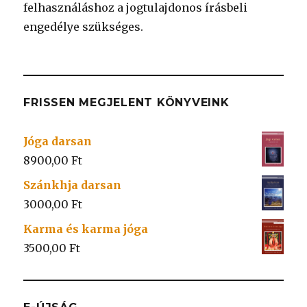
felhasználáshoz a jogtulajdonos írásbeli
engedélye szükséges.
FRISSEN MEGJELENT KÖNYVEINK
Jóga darsan
8900,00
Ft
Szánkhja darsan
3000,00
Ft
Karma és karma jóga
3500,00
Ft