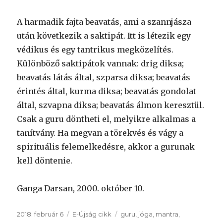
A harmadik fajta beavatás, ami a szannjásza
után következik a saktipát. Itt is létezik egy
védikus és egy tantrikus megközelítés.
Különböző saktipátok vannak: drig diksa;
beavatás látás által, szparsa diksa; beavatás
érintés által, kurma diksa; beavatás gondolat
által, szvapna diksa; beavatás álmon keresztül.
Csak a guru döntheti el, melyikre alkalmas a
tanítvány. Ha megvan a törekvés és vágy a
spirituális felemelkedésre, akkor a gurunak
kell döntenie.
Ganga Darsan, 2000. október 10.
Közzétéve
Kategória
Címke
2018. február 6
E-Újság cikk
guru
,
jóga
,
mantra
,