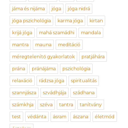
jáma és nijáma
jóga
jóga nidrá
jóga pszichológia
karma jóga
kirtan
krijá jóga
mahá szamádhi
mandala
mantra
mauna
meditáció
méregtelenítő gyakorlatok
pratjáhára
prána
pránájáma
pszichológia
relaxáció
rádzsa jóga
spiritualitás
szannjásza
szvádhjája
szádhana
számkhja
széva
tantra
tanítvány
test
védánta
ásram
ászana
életmód