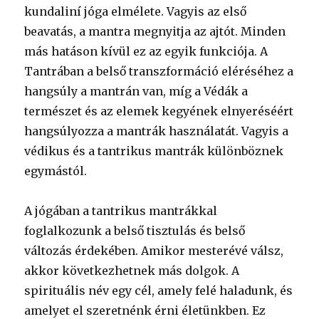
kundaliní jóga elmélete. Vagyis az első
beavatás, a mantra megnyitja az ajtót. Minden
más hatáson kívül ez az egyik funkciója. A
Tantrában a belső transzformáció eléréséhez a
hangsúly a mantrán van, míg a Védák a
természet és az elemek kegyének elnyeréséért
hangsúlyozza a mantrák használatát. Vagyis a
védikus és a tantrikus mantrák különböznek
egymástól.
A jógában a tantrikus mantrákkal
foglalkozunk a belső tisztulás és belső
változás érdekében. Amikor mesterévé válsz,
akkor következhetnek más dolgok. A
spirituális név egy cél, amely felé haladunk, és
amelyet el szeretnénk érni életünkben. Ez