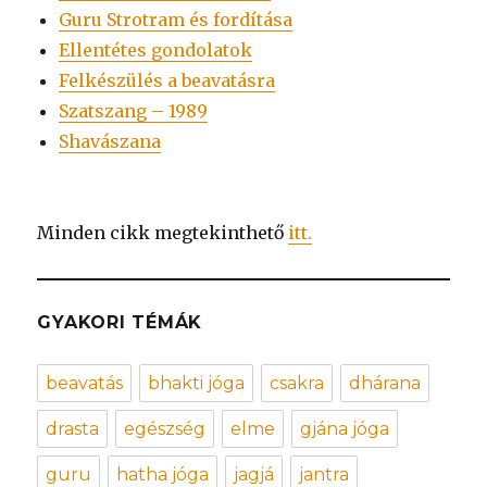
Guru Strotram és fordítása
Ellentétes gondolatok
Felkészülés a beavatásra
Szatszang – 1989
Shavászana
Minden cikk megtekinthető
itt.
GYAKORI TÉMÁK
beavatás
bhakti jóga
csakra
dhárana
drasta
egészség
elme
gjána jóga
guru
hatha jóga
jagjá
jantra