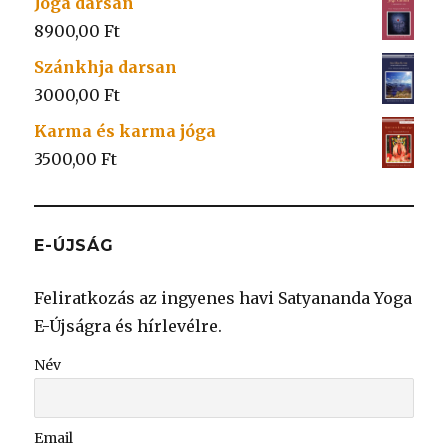
Jóga darsan
8900,00
Ft
Szánkhja darsan
3000,00
Ft
Karma és karma jóga
3500,00
Ft
E-ÚJSÁG
Feliratkozás az ingyenes havi Satyananda Yoga
E-Újságra és hírlevélre.
Név
Email