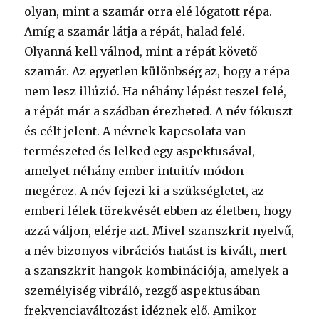
olyan, mint a szamár orra elé lógatott répa.
Amíg a szamár látja a répát, halad felé.
Olyanná kell válnod, mint a répát követő
szamár. Az egyetlen különbség az, hogy a répa
nem lesz illúzió. Ha néhány lépést teszel felé,
a répát már a szádban érezheted. A név fókuszt
és célt jelent. A névnek kapcsolata van
természeted és lelked egy aspektusával,
amelyet néhány ember intuitív módon
megérez. A név fejezi ki a szükségletet, az
emberi lélek törekvését ebben az életben, hogy
azzá váljon, elérje azt. Mivel szanszkrit nyelvű,
a név bizonyos vibrációs hatást is kivált, mert
a szanszkrit hangok kombinációja, amelyek a
személyiség vibráló, rezgő aspektusában
frekvenciaváltozást idéznek elő. Amikor