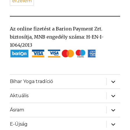
érzelem
Az online fizetést a Barion Payment Zrt.
biztosítja, MNB engedély száma: H-EN-I-
1064/2013
almenü
Bihar Yoga tradíció
szétnyit
almenü
Aktuális
szétnyit
almenü
Ásram
szétnyit
almenü
E-Újság
szétnyit