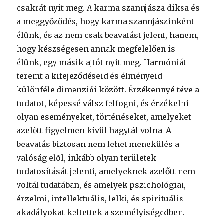
csakrát nyit meg. A karma szannjásza diksa és
a meggyőződés, hogy karma szannjászinként
élünk, és az nem csak beavatást jelent, hanem,
hogy készségesen annak megfelelően is
élünk, egy másik ajtót nyit meg. Harmóniát
teremt a kifejeződéseid és élményeid
különféle dimenziói között. Érzékennyé téve a
tudatot, képessé válsz felfogni, és érzékelni
olyan eseményeket, történéseket, amelyeket
azelőtt figyelmen kívül hagytál volna. A
beavatás biztosan nem lehet menekülés a
valóság elõl, inkább olyan területek
tudatosítását jelenti, amelyeknek azelőtt nem
voltál tudatában, és amelyek pszichológiai,
érzelmi, intellektuális, lelki, és spirituális
akadályokat keltettek a személyiségedben.