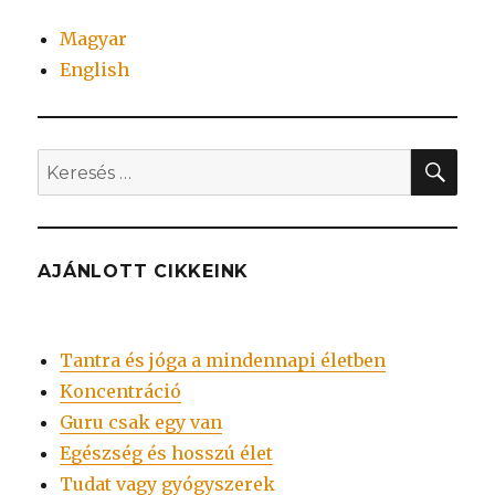
Magyar
English
KER
Keresés
a
következő
kifejezésre:
AJÁNLOTT CIKKEINK
Tantra és jóga a mindennapi életben
Koncentráció
Guru csak egy van
Egészség és hosszú élet
Tudat vagy gyógyszerek