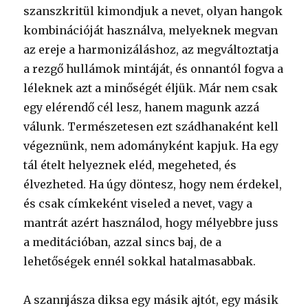
szanszkritül kimondjuk a nevet, olyan hangok
kombinációját használva, melyeknek megvan
az ereje a harmonizáláshoz, az megváltoztatja
a rezgő hullámok mintáját, és onnantól fogva a
léleknek azt a minőségét éljük. Már nem csak
egy elérendő cél lesz, hanem magunk azzá
válunk. Természetesen ezt szádhanaként kell
végeznünk, nem adományként kapjuk. Ha egy
tál ételt helyeznek eléd, megeheted, és
élvezheted. Ha úgy döntesz, hogy nem érdekel,
és csak címkeként viseled a nevet, vagy a
mantrát azért haszná­lod, hogy mélyebbre juss
a meditációban, azzal sincs baj, de a
lehetőségek ennél sokkal hatalmasabbak.
A szannjásza diksa egy másik ajtót, egy másik