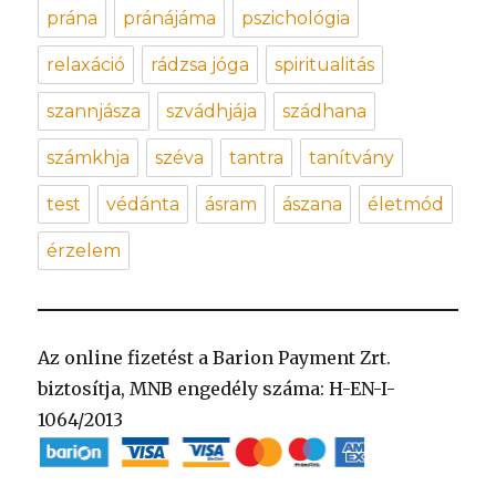
prána
pránájáma
pszichológia
relaxáció
rádzsa jóga
spiritualitás
szannjásza
szvádhjája
szádhana
számkhja
széva
tantra
tanítvány
test
védánta
ásram
ászana
életmód
érzelem
Az online fizetést a Barion Payment Zrt.
biztosítja, MNB engedély száma: H-EN-I-
1064/2013