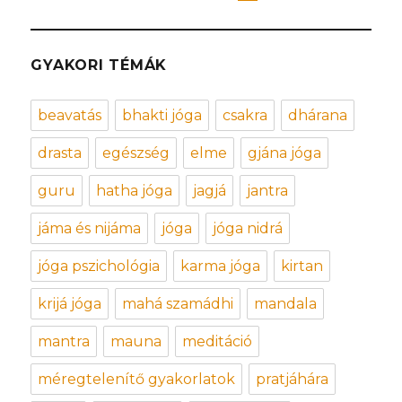
GYAKORI TÉMÁK
beavatás
bhakti jóga
csakra
dhárana
drasta
egészség
elme
gjána jóga
guru
hatha jóga
jagjá
jantra
jáma és nijáma
jóga
jóga nidrá
jóga pszichológia
karma jóga
kirtan
krijá jóga
mahá szamádhi
mandala
mantra
mauna
meditáció
méregtelenítő gyakorlatok
pratjáhára