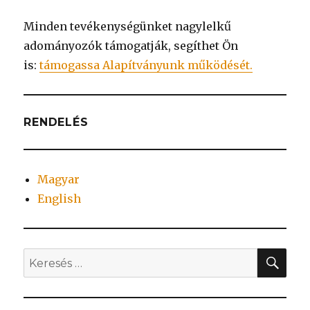
Minden tevékenységünket nagylelkű
adományozók támogatják, segíthet Ön
is:
támogassa Alapítványunk működését.
RENDELÉS
Magyar
English
KER
Keresés
a
következő