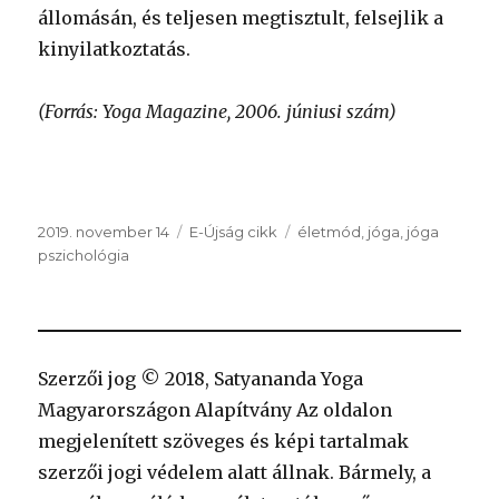
állomásán, és teljesen megtisztult, felsejlik a
kinyilatkoztatás.
(Forrás: Yoga Magazine, 2006. júniusi szám)
Közzétéve
Kategória
Címke
2019. november 14
E-Újság cikk
életmód
,
jóga
,
jóga
pszichológia
Szerzői jog © 2018, Satyananda Yoga
Magyarországon Alapítvány Az oldalon
megjelenített szöveges és képi tartalmak
szerzői jogi védelem alatt állnak. Bármely, a