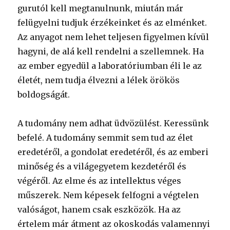
gurutól kell megtanulnunk, miután már
felügyelni tudjuk érzékeinket és az elménket.
Az anyagot nem lehet teljesen figyelmen kívül
hagyni, de alá kell rendelni a szellemnek. Ha
az ember egyedül a laboratóriumban éli le az
életét, nem tudja élvezni a lélek örökös
boldogságát.
A tudomány nem adhat üdvözülést. Keressünk
befelé. A tudomány semmit sem tud az élet
eredetéről, a gondolat eredetéről, és az emberi
minőség és a világegyetem kezdetéről és
végéről. Az elme és az intellektus véges
műszerek. Nem képesek felfogni a végtelen
valóságot, hanem csak eszközök. Ha az
értelem már átment az okoskodás valamennyi