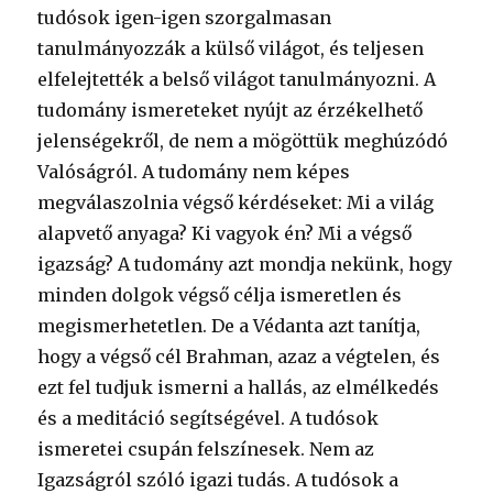
tudósok igen-igen szorgalmasan
tanulmányozzák a külső világot, és teljesen
elfelejtették a belső világot tanulmányozni. A
tudomány ismereteket nyújt az érzékelhető
jelenségekről, de nem a mögöttük meghúzódó
Valóságról. A tudomány nem képes
megválaszolnia végső kérdéseket: Mi a világ
alapvető anyaga? Ki vagyok én? Mi a végső
igazság? A tudomány azt mondja nekünk, hogy
minden dolgok végső célja ismeretlen és
megismerhetetlen. De a Védanta azt tanítja,
hogy a végső cél Brahman, azaz a végtelen, és
ezt fel tudjuk ismerni a hallás, az elmélkedés
és a meditáció segítségével. A tudósok
ismeretei csupán felszínesek. Nem az
Igazságról szóló igazi tudás. A tudósok a