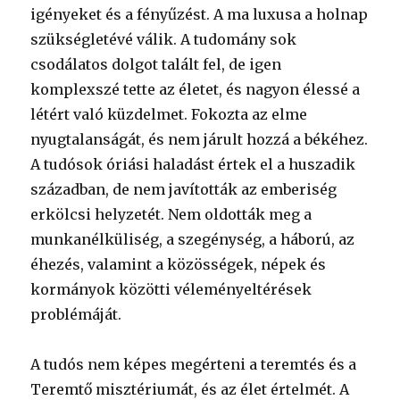
igényeket és a fényűzést. A ma luxusa a holnap
szükségletévé válik. A tudomány sok
csodálatos dolgot talált fel, de igen
komplexszé tette az életet, és nagyon élessé a
létért való küzdelmet. Fokozta az elme
nyugtalanságát, és nem járult hozzá a békéhez.
A tudósok óriási haladást értek el a huszadik
században, de nem javították az emberiség
erkölcsi helyzetét. Nem oldották meg a
munkanélküliség, a szegénység, a háború, az
éhezés, valamint a közösségek, népek és
kormányok közötti véleményeltérések
problémáját.
A tudós nem képes megérteni a teremtés és a
Teremtő misztériumát, és az élet értelmét. A