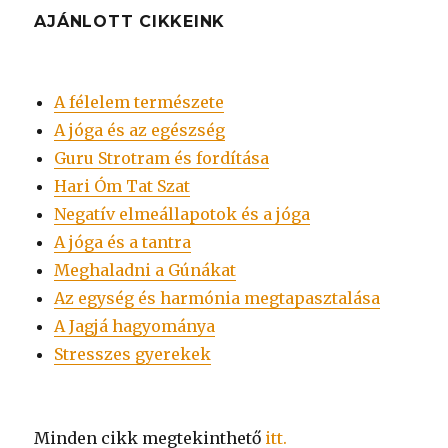
kifejezésre:
AJÁNLOTT CIKKEINK
A félelem természete
A jóga és az egészség
Guru Strotram és fordítása
Hari Óm Tat Szat
Negatív elmeállapotok és a jóga
A jóga és a tantra
Meghaladni a Gúnákat
Az egység és harmónia megtapasztalása
A Jagjá hagyománya
Stresszes gyerekek
Minden cikk megtekinthető
itt.