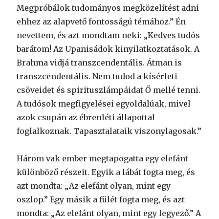
Megpróbálok tudományos megközelítést adni
ehhez az alapvető fontosságú témához.” Én
nevettem, és azt mondtam neki: „Kedves tudós
barátom! Az Upanisádok kinyilatkoztatások. A
Brahma vidjá transzcendentális. Átman is
transzcendentális. Nem tudod a kísérleti
csöveidet és spirituszlámpáidat Ő mellé tenni.
A tudósok megfigyelései egyoldalúak, mivel
azok csupán az ébrenléti állapottal
foglalkoznak. Tapasztalataik viszonylagosak.”
Három vak ember megtapogatta egy elefánt
különböző részeit. Egyik a lábát fogta meg, és
azt mondta: „Az elefánt olyan, mint egy
oszlop.” Egy másik a fülét fogta meg, és azt
mondta: „Az elefánt olyan, mint egy legyező.” A