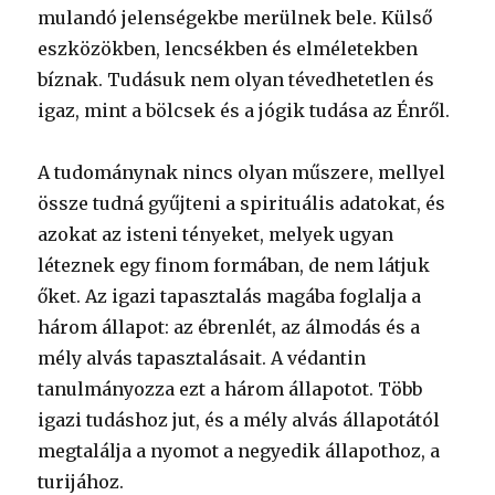
mulandó jelenségekbe merülnek bele. Külső
eszközökben, lencsékben és elméletekben
bíznak. Tudásuk nem olyan tévedhetetlen és
igaz, mint a bölcsek és a jógik tudása az Énről.
A tudománynak nincs olyan műszere, mellyel
össze tudná gyűjteni a spirituális adatokat, és
azokat az isteni tényeket, melyek ugyan
léteznek egy finom formában, de nem látjuk
őket. Az igazi tapasztalás magába foglalja a
három állapot: az ébrenlét, az álmodás és a
mély alvás tapasztalásait. A védantin
tanulmányozza ezt a három állapotot. Több
igazi tudáshoz jut, és a mély alvás állapotától
megtalálja a nyomot a negyedik állapothoz, a
turijához.