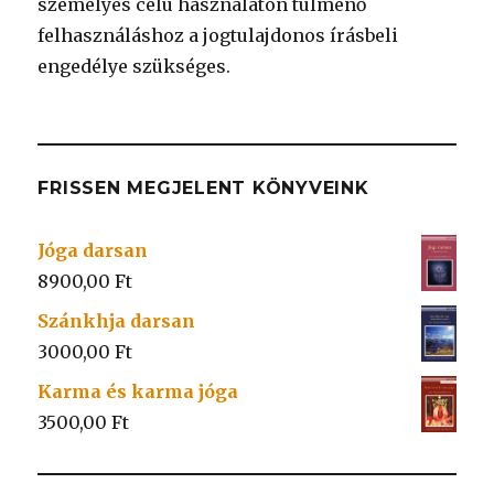
személyes célú használaton túlmenő
felhasználáshoz a jogtulajdonos írásbeli
engedélye szükséges.
FRISSEN MEGJELENT KÖNYVEINK
Jóga darsan
8900,00
Ft
Szánkhja darsan
3000,00
Ft
Karma és karma jóga
3500,00
Ft