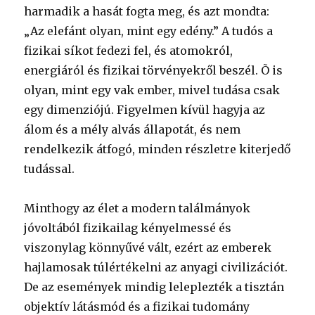
harmadik a hasát fogta meg, és azt mondta:
„Az elefánt olyan, mint egy edény.” A tudós a
fizikai síkot fedezi fel, és atomokról,
energiáról és fizikai törvényekről beszél. Õ is
olyan, mint egy vak ember, mivel tudása csak
egy dimenziójú. Figyelmen kívül hagyja az
álom és a mély alvás állapotát, és nem
rendelkezik átfogó, minden részletre kiterjedő
tudással.
Minthogy az élet a modern találmányok
jóvoltából fizikailag kényelmessé és
viszonylag könnyűvé vált, ezért az emberek
hajlamosak túlértékelni az anyagi civilizációt.
De az események mindig leleplezték a tisztán
objektív látásmód és a fizikai tudomány